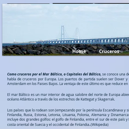
Miami Travel...
Home
Cruceros
Como cruceros por el Mar Báltico, o Capitales del Báltico,
se conoce una de
habla de cruceros por Europa. Los puertos de partida suelen ser Dover y
Amsterdam en los Paises Bajos. La ventaja de este último es que reduce en u
El mar Báltico es un mar interior de agua salobre del norte de Europa abier
océano Atlántico a través de los estrechos de Kattegat y Skagerrak.
Los países que lo rodean son (empezando por la
península Escandinava
y s
Finlandia
,
Rusia
,
Estonia
,
Letonia
,
Lituania
,
Polonia
,
Alemania
y
Dinamarca
incluye dos grandes golfos: el
golfo de Finlandia
, entre el sur de este país y
.
costa oriental de Suecia y el occidental de Finlandia
(Wikipedia)