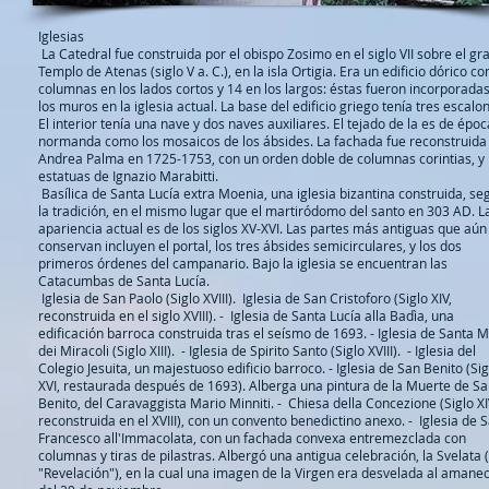
Iglesias
La Catedral fue construida por el obispo Zosimo en el siglo VII sobre el gr
Templo de Atenas (siglo V a. C.), en la isla Ortigia. Era un edificio dórico co
columnas en los lados cortos y 14 en los largos: éstas fueron incorporadas
los muros en la iglesia actual. La base del edificio griego tenía tres escalo
El interior tenía una nave y dos naves auxiliares. El tejado de la es de époc
normanda como los mosaicos de los ábsides. La fachada fue reconstruida
Andrea Palma en 1725-1753, con un orden doble de columnas corintias, y
estatuas de Ignazio Marabitti.
Basílica de Santa Lucía extra Moenia, una iglesia bizantina construida, se
la tradición, en el mismo lugar que el martiródomo del santo en 303 AD. L
apariencia actual es de los siglos XV-XVI. Las partes más antiguas que aún
conservan incluyen el portal, los tres ábsides semicirculares, y los dos
primeros órdenes del campanario. Bajo la iglesia se encuentran las
Catacumbas de Santa Lucía.
Iglesia de San Paolo (Siglo XVIII).
Iglesia de San Cristoforo (Siglo XIV,
reconstruida en el siglo XVIII).
-
Iglesia de Santa Lucía alla Badìa, una
edificación barroca construida tras el seísmo de 1693.
-
Iglesia de Santa M
dei Miracoli (Siglo XIII).
-
Iglesia de Spirito Santo (Siglo XVIII).
-
Iglesia del
Colegio Jesuita, un majestuoso edificio barroco.
-
Iglesia de San Benito (Sig
XVI, restaurada después de 1693). Alberga una pintura de la Muerte de S
Benito, del Caravaggista Mario Minniti.
-
Chiesa della Concezione (Siglo XI
reconstruida en el XVIII), con un convento benedictino anexo.
-
Iglesia de 
Francesco all'Immacolata, con un fachada convexa entremezclada con
columnas y tiras de pilastras. Albergó una antigua celebración, la Svelata (
"Revelación"), en la cual una imagen de la Virgen era desvelada al amane