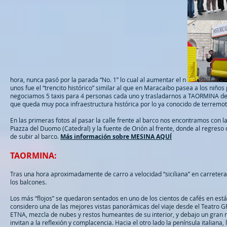
hora, nunca pasó por la parada “No. 1” lo cual al aumentar el n
unos fue el “trencito histórico” similar al que en Maracaibo pasea a los ni
negociamos 5 taxis para 4 personas cada uno y trasladarnos a TAORMINA de 
que queda muy poca infraestructura histórica por lo ya conocido de terremot
En las primeras fotos al pasar la calle frente al barco nos encontramos con la 
Piazza del Duomo (Catedral) y la fuente de Orión al frente, donde al regres
de subir al barco.
Más información sobre MESINA AQUÍ
TAORMINA:
Tras una hora aproximadamente de carro a velocidad “siciliana” en carretera
los balcones.
Los más “flojos” se quedaron sentados en uno de los cientos de cafés en está
considero una de las mejores vistas panorámicas del viaje desde el Teatro 
ETNA, mezcla de nubes y restos humeantes de su interior, y debajo un gran nú
invitan a la reflexión y complacencia. Hacia el otro lado la península italiana,