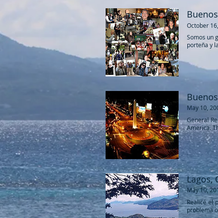
Buenos
October 16
Somos un g
porteña y l
Buenos 
May 10, 20
General Rec
America.
Th
Lagos, 
May 10, 20
​Realicé el
problema o 