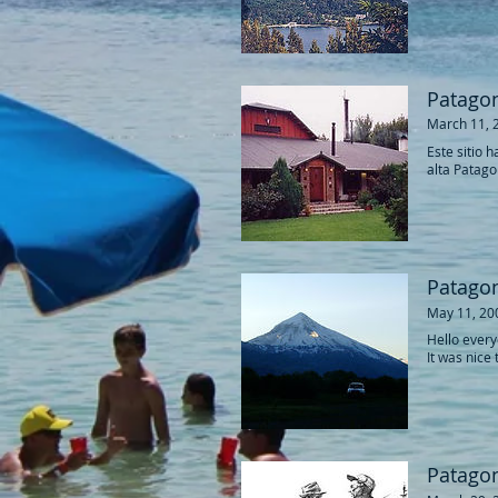
Patagon
March 11, 
Este sitio 
alta Patagon
Patagon
May 11, 20
​Hello every
It was nice t
Patagon