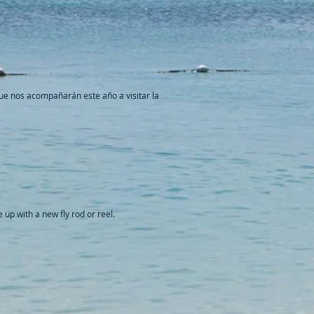
que nos acompañarán este año a visitar la
 up with a new fly rod or reel.