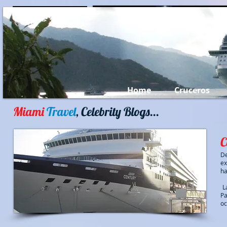
Miami Travel...
Home
Cruceros
Miami
Travel
, Celebrity Blogs...
C
D
ex
ha
L
Pa
oc